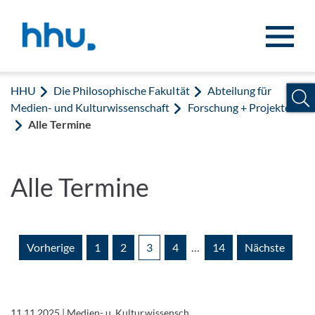
Zum Inhalt springen
Zur Suche springen
HHU
Die Philosophische Fakultät
Abteilung für
Medien- und Kulturwissenschaft
Forschung + Projekte
Alle Termine
Alle Termine
Vorherige
1
2
3
4
…
14
Nächste
11.11.2025
|
Medien- u. Kulturwissensch.