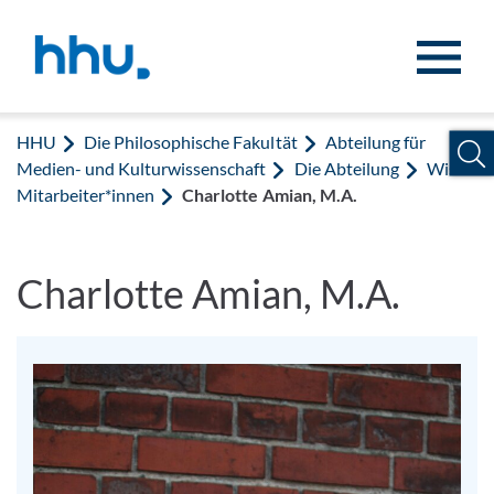
Zum Inhalt springen
Zur Suche springen
HHU
Die Philosophische Fakultät
Abteilung für
Medien- und Kulturwissenschaft
Die Abteilung
Wiss.
Mitarbeiter*innen
Charlotte Amian, M.A.
Charlotte Amian, M.A.