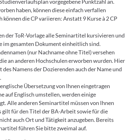
 Studienverlaufsplan vorgegebene Punktzahl
an.
worben haben, können diese einfach verfallen
können die CP variieren: Anstatt 9 Kurse à 2 CP
len der ToR-Vorlage alle Seminartitel kursivieren
und
̈ße im gesamten Dokument einheitlich
sind.
endennamen
(nur Nachname ohne Titel) versehen
e, die an anderen Hochschulen erworben wurden. Hier
tatt des Namens der Dozierenden auch der Name und
.
 englische Übersetzung von Ihnen eingetragen
e auf Englisch umstellen, werden einige
gt. Alle anderen Seminartitel müssen von Ihnen
gilt für den Titel der BA-Arbeit sowie für die
nicht auch Ort und Tätigkeit anzugeben. Bereits
artitel führen Sie bitte zweimal auf.