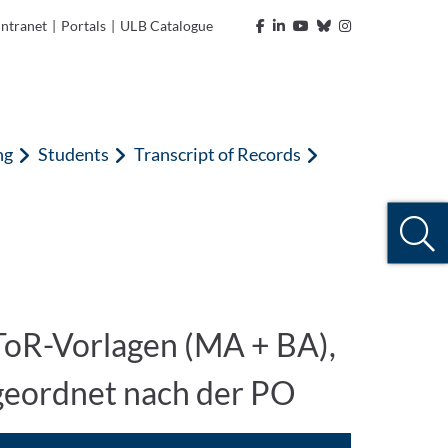
Intranet
|
Portals
|
ULB Catalogue
ng
Students
Transcript of Records
ToR-Vorlagen (MA + BA),
geordnet nach der PO