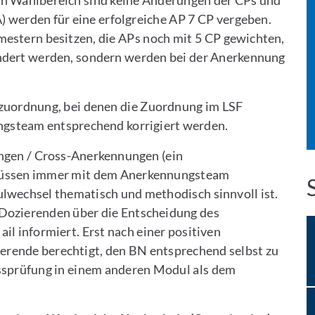
den Wahlbereich sind keine Änderungen der CPs und
werden für eine erfolgreiche AP 7 CP vergeben.
mestern besitzen, die APs noch mit 5 CP gewichten,
ändert werden, sondern werden bei der Anerkennung
lzuordnung, bei denen die Zuordnung im LSF
ngsteam entsprechend korrigiert werden.
ngen / Cross-Anerkennungen (ein
 müssen immer mit dem Anerkennungsteam
ulwechsel thematisch und methodisch sinnvoll ist.
Dozierenden über die Entscheidung des
 informiert. Erst nach einer positiven
erende berechtigt, den BN entsprechend selbst zu
ssprüfung in einem anderen Modul als dem