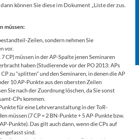
dann können Sie diese im Dokument „Liste der zus.
en müssen:
estandteil-Zeilen, sondern nehmen Sie
n vor.
. 7 CP) müssen in der AP-Spalte jenen Seminaren
 erbracht haben (Studierende vor der PO 2013: APs
 CP zu "splitten" und den Seminaren, in denen die AP
 oder 10 AP-Punkte aus den obersten Zeilen
n Sie nach der Zuordnung löschen, da Sie sonst
 Gesamt-CPs kommen.
unkte für eine Lehrveranstaltung in der ToR-
den müssen
(7 CP = 2 BN-Punkte + 5 AP-Punkte bzw.
AP-Punkte). Das gilt auch dann, wenn die CPs auf
ngefasst sind.