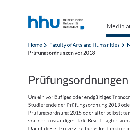
Jump to content
Jump to search
Media an
Home
Faculty of Arts and Humanities
M
Prüfungsordnungen vor 2018
Prüfungsordnungen
Um ein vorläufiges oder endgültiges Transc
Studierende der Prüfungsordnung 2013 ode
Prüfungsordnung 2015 oder älter selbststän
von den zuständigen ToR-Beauftragten anhan
Damit dieser Prozess reibungslos funktionier