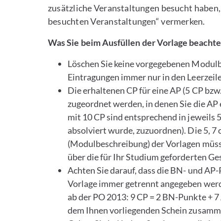
zusätzliche Veranstaltungen besucht haben, 
besuchten Veranstaltungen“ vermerken.
Was Sie beim Ausfüllen der Vorlage beacht
Löschen Sie keine vorgegebenen Modulb
Eintragungen immer nur in den Leerzeile
Die erhaltenen CP für eine AP (5 CP bzw
zugeordnet werden, in denen Sie die AP
mit 10 CP sind entsprechend in jeweils 5
absolviert wurde, zuzuordnen). Die 5, 7
(Modulbeschreibung) der Vorlagen müsse
über die für Ihr Studium geforderten
Achten Sie darauf, dass die BN- und AP-P
Vorlage immer getrennt angegeben wer
ab der PO 2013: 9 CP = 2 BN-Punkte + 7 
dem Ihnen vorliegenden Schein zusamme