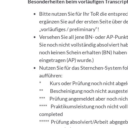
Besonderheiten beim vorläufigen Transcrip
Bitte nutzen Sie für Ihr ToR die entspre
ergänzen Sie auf der ersten Seite über 
„vorläufiges / preliminary“!
Versehen Sie all jene BN- oder AP-Punkte
Sie noch nicht vollständig absolviert h
noch keinen Schein erhalten (BN) haben
eingetragen (AP) wurde.)
Nutzen Sie für das Sternchen-System fo
aufführen:
* Kurs oder Prüfung noch nicht abgele
** Bescheinigung noch nicht ausgestellt
*** Prüfung angemeldet aber noch nicht
**** Praktikumsleistung noch nicht voll
completed
***** Prüfung absolviert/Arbeit abgeg