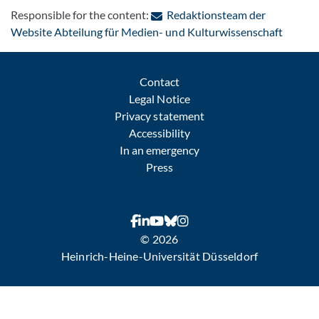
Responsible for the content:
Redaktionsteam der
: Conta
Website Abteilung für Medien- und Kulturwissenschaft
Contact
Legal Notice
Privacy statement
Accessibility
In an emergency
Press
© 2026
Heinrich-Heine-Universität Düsseldorf