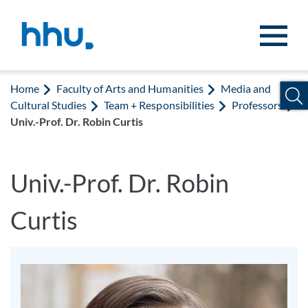
Jump to content
Jump to search
Home
Faculty of Arts and Humanities
Media and
Cultural Studies
Team + Responsibilities
Professors
Univ.-Prof. Dr. Robin Curtis
Univ.-Prof. Dr. Robin
Curtis