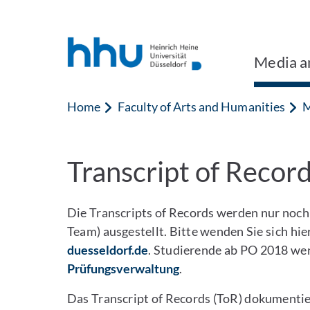
Jump to content
Jump to search
Media an
Home
Faculty of Arts and Humanities
M
Transcript of Recor
Die Transcripts of Records werden nur noc
Team) ausgestellt. Bitte wenden Sie sich hie
duesseldorf.de
. Studierende ab PO 2018 wen
Prüfungsverwaltung
.
Das Transcript of Records (ToR) dokumentie