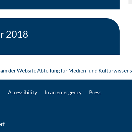
or 2018
am der Website Abteilung für Medien- und Kulturwissens
t
Accessibility
In an emergency
Press
rf