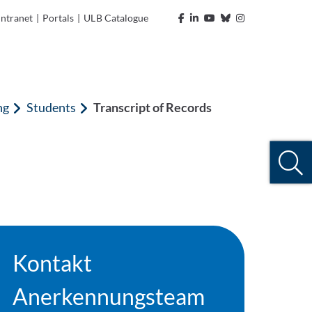
Intranet
|
Portals
|
ULB Catalogue
ng
Students
Transcript of Records
Kontakt
Anerkennungsteam