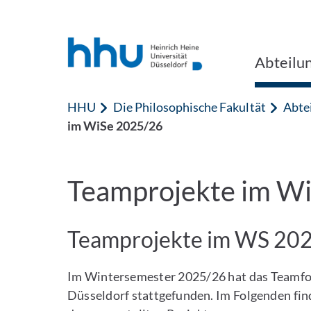
Zum Inhalt springen
Zur Suche springen
Abteilu
HHU
Die Philosophische Fakultät
Abte
im WiSe 2025/26
Teamprojekte im W
Teamprojekte im WS 20
Im Wintersemester 2025/26 hat das Teamfo
Düsseldorf stattgefunden. Im Folgenden fin